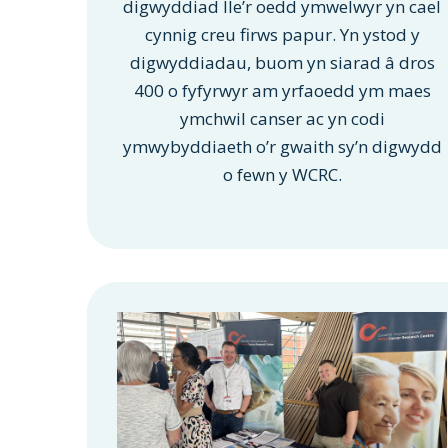
digwyddiad lle’r oedd ymwelwyr yn cael
cynnig creu firws papur. Yn ystod y
digwyddiadau, buom yn siarad â dros
400 o fyfyrwyr am yrfaoedd ym maes
ymchwil canser ac yn codi
ymwybyddiaeth o’r gwaith sy’n digwydd
o fewn y WCRC.