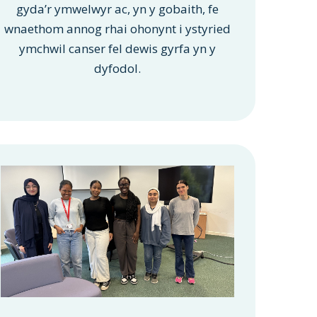
gyda’r ymwelwyr ac, yn y gobaith, fe
wnaethom annog rhai ohonynt i ystyried
ymchwil canser fel dewis gyrfa yn y
dyfodol.