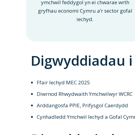
ymchwil feddygol yn ei chwarae wrth
gryfhau economi Cymru a’r sector gofal
iechyd.
Digwyddiadau i
Ffair Iechyd MEC 2025
Diwrnod Rhwydwaith Ymchwilwyr WCRC
Arddangosfa PPIE, Prifysgol Caerdydd
Cynhadledd Ymchwil Iechyd a Gofal Cym