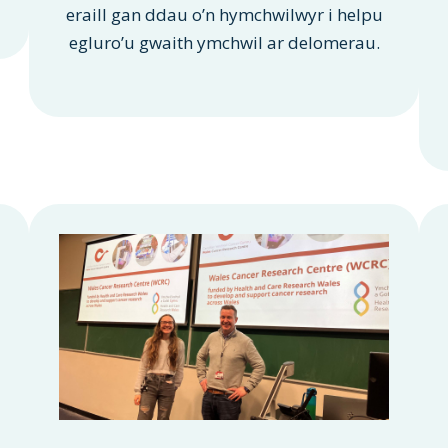
eraill gan ddau o’n hymchwilwyr i helpu
egluro’u gwaith ymchwil ar delomerau.