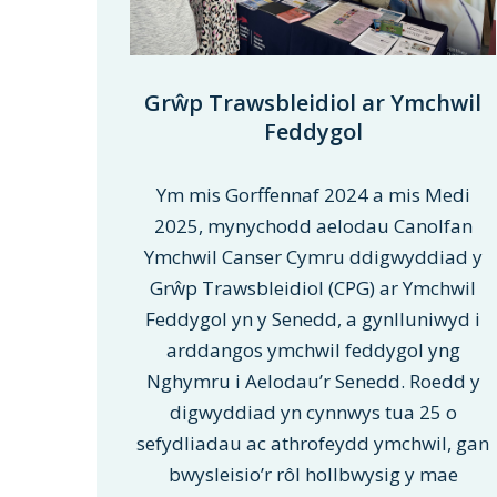
Grŵp Trawsbleidiol ar Ymchwil
Feddygol
Ym mis Gorffennaf 2024 a mis Medi
2025, mynychodd aelodau Canolfan
Ymchwil Canser Cymru ddigwyddiad y
Grŵp Trawsbleidiol (CPG) ar Ymchwil
Feddygol yn y Senedd, a gynlluniwyd i
arddangos ymchwil feddygol yng
Nghymru i Aelodau’r Senedd. Roedd y
digwyddiad yn cynnwys tua 25 o
sefydliadau ac athrofeydd ymchwil, gan
bwysleisio’r rôl hollbwysig y mae