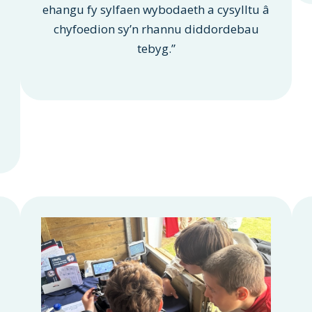
ehangu fy sylfaen wybodaeth a cysylltu â
chyfoedion sy’n rhannu diddordebau
tebyg.”