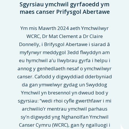
Sgyrsiau ymchwil gyrfaoedd ym
maes canser Prifysgol Abertawe
Ym mis Mawrth 2024 aeth Ymchwilwyr
WCRC, Dr Mat Clement a Dr Claire
Donnelly, i Brifysgol Abertawe i siarad â
myfyrwyr meddygol 3edd flwyddyn am
eu hymchwil a’u llwybrau gyrfa i helpu i
annog y genhedlaeth nesaf o ymchwilwyr
canser. Cafodd y digwyddiad dderbyniad
da gan ymwelwyr gydag un Swyddog
Ymchwil yn bresennol yn dweud bod y
sgyrsiau: “wedi rhoi cyfle gwerthfawr i mi
archwilio’r mentrau ymchwil parhaus
sy’n digwydd yng Nghanolfan Ymchwil
Canser Cymru (WCRC), gan fy ngalluogi i