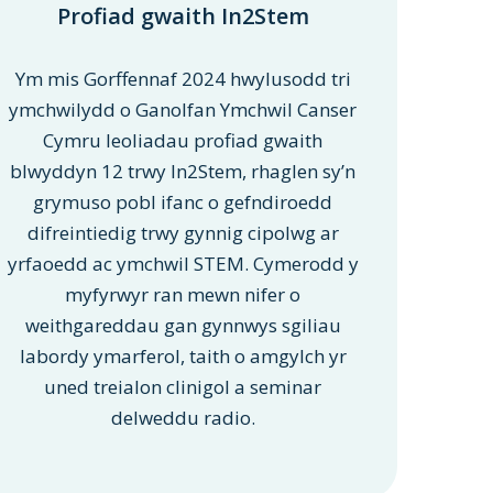
Profiad gwaith In2Stem
Ym mis Gorffennaf 2024 hwylusodd tri
ymchwilydd o Ganolfan Ymchwil Canser
Cymru leoliadau profiad gwaith
blwyddyn 12 trwy In2Stem, rhaglen sy’n
grymuso pobl ifanc o gefndiroedd
difreintiedig trwy gynnig cipolwg ar
yrfaoedd ac ymchwil STEM. Cymerodd y
myfyrwyr ran mewn nifer o
weithgareddau gan gynnwys sgiliau
labordy ymarferol, taith o amgylch yr
uned treialon clinigol a seminar
delweddu radio.