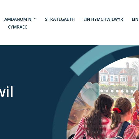
AMDANOM NI
STRATEGAETH
EIN HYMCHWILWYR
EI
CYMRAEG
il