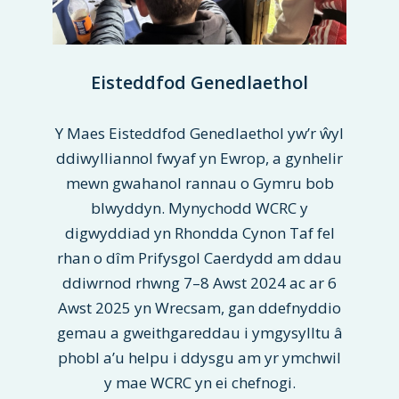
Eisteddfod Genedlaethol
Y Maes Eisteddfod Genedlaethol yw’r ŵyl
ddiwylliannol fwyaf yn Ewrop, a gynhelir
mewn gwahanol rannau o Gymru bob
blwyddyn. Mynychodd WCRC y
digwyddiad yn Rhondda Cynon Taf fel
rhan o dîm Prifysgol Caerdydd am ddau
ddiwrnod rhwng 7–8 Awst 2024 ac ar 6
Awst 2025 yn Wrecsam, gan ddefnyddio
gemau a gweithgareddau i ymgysylltu â
phobl a’u helpu i ddysgu am yr ymchwil
y mae WCRC yn ei chefnogi.