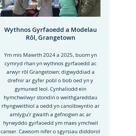
Wythnos Gyrfaoedd a Modelau
Rôl, Grangetown
Ym mis Mawrth 2024 a 2025, buom yn
cymryd rhan yn wythnos gyrfaoedd ac
arwyr rôl Grangetown; digwyddiad a
drefnir ar gyfer pobl o bob oed yn y
gymuned leol. Cynhaliodd ein
hymchwilwyr stondin o weithgareddau
rhyngweithiol a oedd yn canolbwyntio ar
amlygu’r gwaith a gefnogwn ac ar
hyrwyddo gyrfaoedd ym maes ymchwil
canser. Cawsom nifer o sgyrsiau diddorol