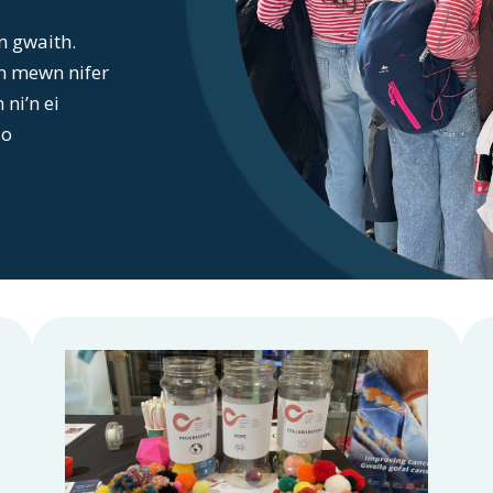
n gwaith.
n mewn nifer
ni’n ei
 o