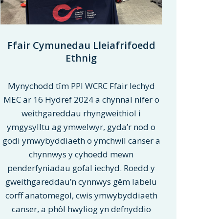
Ffair Cymunedau Lleiafrifoedd
Ethnig
Mynychodd tîm PPI WCRC Ffair Iechyd
MEC ar 16 Hydref 2024 a chynnal nifer o
weithgareddau rhyngweithiol i
ymgysylltu ag ymwelwyr, gyda’r nod o
godi ymwybyddiaeth o ymchwil canser a
chynnwys y cyhoedd mewn
penderfyniadau gofal iechyd. Roedd y
gweithgareddau’n cynnwys gêm labelu
corff anatomegol, cwis ymwybyddiaeth
canser, a phôl hwyliog yn defnyddio