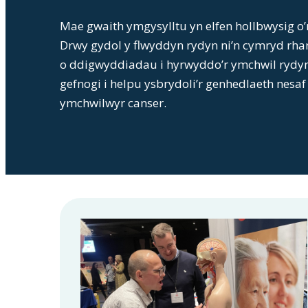
Mae gwaith ymgysylltu yn elfen hollbwysig o’
Drwy gydol y flwyddyn rydyn ni’n cymryd rha
o ddigwyddiadau i hyrwyddo’r ymchwil rydyn 
gefnogi i helpu ysbrydoli’r genhedlaeth nesaf
ymchwilwyr canser.