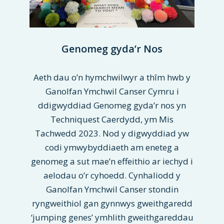
Genomeg gyda’r Nos
Aeth dau o’n hymchwilwyr a thîm hwb y
Ganolfan Ymchwil Canser Cymru i
ddigwyddiad Genomeg gyda’r nos yn
Techniquest Caerdydd, ym Mis
Tachwedd 2023. Nod y digwyddiad yw
codi ymwybyddiaeth am eneteg a
genomeg a sut mae’n effeithio ar iechyd i
aelodau o’r cyhoedd. Cynhaliodd y
Ganolfan Ymchwil Canser stondin
ryngweithiol gan gynnwys gweithgaredd
‘jumping genes’ ymhlith gweithgareddau