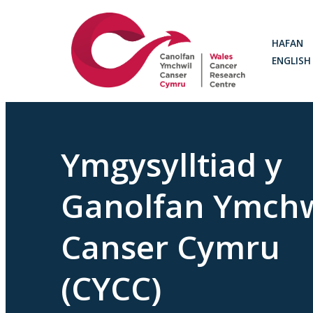
Mynd
HAFAN
i'r
ENGLISH
cynnwys
Ymgysylltiad y
Ganolfan Ymchw
Canser Cymru
(CYCC)