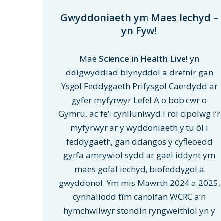
Gwyddoniaeth ym Maes Iechyd –
yn Fyw!
Mae
Science in Health Live!
yn
ddigwyddiad blynyddol a drefnir gan
Ysgol Feddygaeth Prifysgol Caerdydd ar
gyfer myfyrwyr Lefel A o bob cwr o
Gymru, ac fe’i cynlluniwyd i roi cipolwg i’r
myfyrwyr ar y wyddoniaeth y tu ôl i
feddygaeth, gan ddangos y cyfleoedd
gyrfa amrywiol sydd ar gael iddynt ym
maes gofal iechyd, biofeddygol a
gwyddonol. Ym mis Mawrth 2024 a 2025,
cynhaliodd tîm canolfan WCRC a’n
hymchwilwyr stondin ryngweithiol yn y