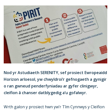
Nod yr Astudiaeth SERENITY, sef prosiect Ewropeaidd
Horizon arloesol, yw chwyldroi’r gefnogaeth a gynigir
o ran gwneud penderfyniadau ar gyfer clinigwyr,
cleifion â chanser datblygedig a’u gofalwyr.
Wrth galon y prosiect hwn yw’r Tîm Cynnwys y Cleifion