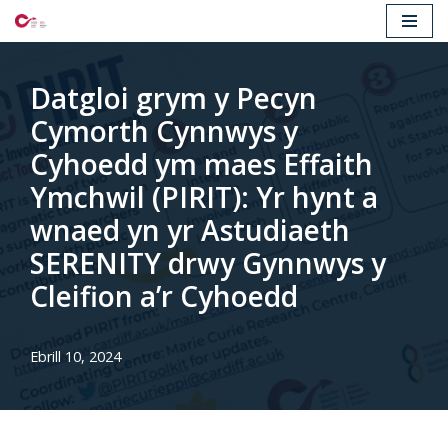
Mynd
i'r
Datgloi grym y Pecyn
cynnwys
Cymorth Cynnwys y
Cyhoedd ym maes Effaith
Ymchwil (PIRIT): Yr hynt a
wnaed yn yr Astudiaeth
SERENITY drwy Gynnwys y
Cleifion a’r Cyhoedd
Ebrill 10, 2024