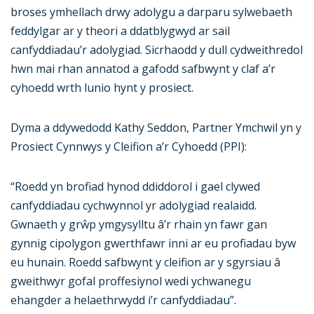
broses ymhellach drwy adolygu a darparu sylwebaeth
feddylgar ar y theori a ddatblygwyd ar sail
canfyddiadau’r adolygiad. Sicrhaodd y dull cydweithredol
hwn mai rhan annatod a gafodd safbwynt y claf a’r
cyhoedd wrth lunio hynt y prosiect.
Dyma a ddywedodd Kathy Seddon, Partner Ymchwil yn y
Prosiect Cynnwys y Cleifion a’r Cyhoedd (PPI):
“Roedd yn brofiad hynod ddiddorol i gael clywed
canfyddiadau cychwynnol yr adolygiad realaidd.
Gwnaeth y grŵp ymgysylltu â’r rhain yn fawr gan
gynnig cipolygon gwerthfawr inni ar eu profiadau byw
eu hunain. Roedd safbwynt y cleifion ar y sgyrsiau â
gweithwyr gofal proffesiynol wedi ychwanegu
ehangder a helaethrwydd i’r canfyddiadau”.