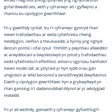
leihau rhagnodi presgripsiynau yng nghyd-destun
gofal diwedd oes, aeth y cyfranwyr ati i gyflwyno a
rhannu eu cipolygon gwerthfawr.
Yn y gweithdy cyntaf, bu i’r cyfranwyr gymryd rhan
mewn trafodaethau ar wella cyfathrebu rhwng
meddygon, cleifion a theuluoedd, a hynny yng nghyd-
destun pontio i ofal cysur. Ymhlith y pwyntiau allweddol
ac arwyddocaol a bwysleisiwyd yn ystod y trafodaethau
oedd cyfathrebu’n effeithiol, amseru sgyrsiau hanfodol
mewn modd call, ac ystyried yr hyn sydd orau gan
unigolion ar lefel bersonol a sensitifrwydd diwylliannol.
Daeth y cipolygon gwerthfawr hyn a grybwyllwyd yn
rhan ganolog o’r dadansoddiad dilynol ar yr adolygiad
realaidd.
Yn yr ail weithdy, gwnaeth y cyfranwyr gyfoethogi’r