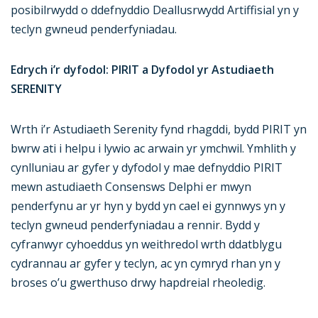
posibilrwydd o ddefnyddio Deallusrwydd Artiffisial yn y
teclyn gwneud penderfyniadau.
Edrych i’r dyfodol: PIRIT a Dyfodol yr Astudiaeth
SERENITY
Wrth i’r Astudiaeth Serenity fynd rhagddi, bydd PIRIT yn
bwrw ati i helpu i lywio ac arwain yr ymchwil. Ymhlith y
cynlluniau ar gyfer y dyfodol y mae defnyddio PIRIT
mewn astudiaeth Consensws Delphi er mwyn
penderfynu ar yr hyn y bydd yn cael ei gynnwys yn y
teclyn gwneud penderfyniadau a rennir. Bydd y
cyfranwyr cyhoeddus yn weithredol wrth ddatblygu
cydrannau ar gyfer y teclyn, ac yn cymryd rhan yn y
broses o’u gwerthuso drwy hapdreial rheoledig.