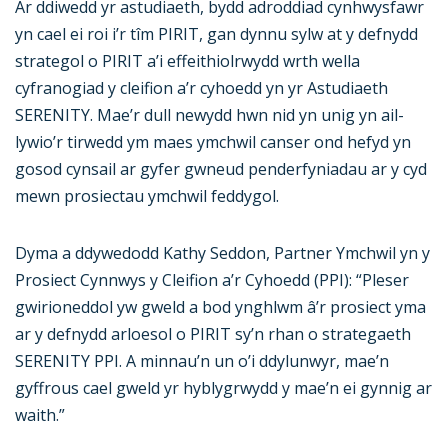
Ar ddiwedd yr astudiaeth, bydd adroddiad cynhwysfawr
yn cael ei roi i’r tîm PIRIT, gan dynnu sylw at y defnydd
strategol o PIRIT a’i effeithiolrwydd wrth wella
cyfranogiad y cleifion a’r cyhoedd yn yr Astudiaeth
SERENITY. Mae’r dull newydd hwn nid yn unig yn ail-
lywio’r tirwedd ym maes ymchwil canser ond hefyd yn
gosod cynsail ar gyfer gwneud penderfyniadau ar y cyd
mewn prosiectau ymchwil feddygol.
Dyma a ddywedodd Kathy Seddon, Partner Ymchwil yn y
Prosiect Cynnwys y Cleifion a’r Cyhoedd (PPI): “Pleser
gwirioneddol yw gweld a bod ynghlwm â’r prosiect yma
ar y defnydd arloesol o PIRIT sy’n rhan o strategaeth
SERENITY PPI. A minnau’n un o’i ddylunwyr, mae’n
gyffrous cael gweld yr hyblygrwydd y mae’n ei gynnig ar
waith.”