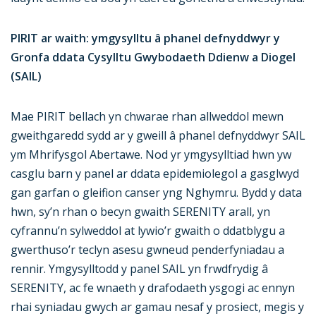
PIRIT ar waith: ymgysylltu â phanel defnyddwyr y
Gronfa ddata Cysylltu Gwybodaeth Ddienw a Diogel
(SAIL)
Mae PIRIT bellach yn chwarae rhan allweddol mewn
gweithgaredd sydd ar y gweill â phanel defnyddwyr SAIL
ym Mhrifysgol Abertawe. Nod yr ymgysylltiad hwn yw
casglu barn y panel ar ddata epidemiolegol a gasglwyd
gan garfan o gleifion canser yng Nghymru. Bydd y data
hwn, sy’n rhan o becyn gwaith SERENITY arall, yn
cyfrannu’n sylweddol at lywio’r gwaith o ddatblygu a
gwerthuso’r teclyn asesu gwneud penderfyniadau a
rennir. Ymgysylltodd y panel SAIL yn frwdfrydig â
SERENITY, ac fe wnaeth y drafodaeth ysgogi ac ennyn
rhai syniadau gwych ar gamau nesaf y prosiect, megis y