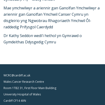
Mae ymchwilwyr a ariennir gan Ganolfan Ymchwilwyr a
ariennir gan Ganolfan Ymchwil Canser Cymru yn
disgleirio yng Ngwobrau Rhagoriaeth Ymchwil Ôl-
raddedig Prifysgol Caerdydd
Dr Kathy Seddon wedi’i hethol yn Gymrawd o
Gymdeithas Ddysgedig Cymru
WCRC@cardiff.ac.uk
Wales Cancer Research Centre
Room 1TB2 31, First Floor Main Building
University Hospital of Wales
Cardiff CF14 4XN