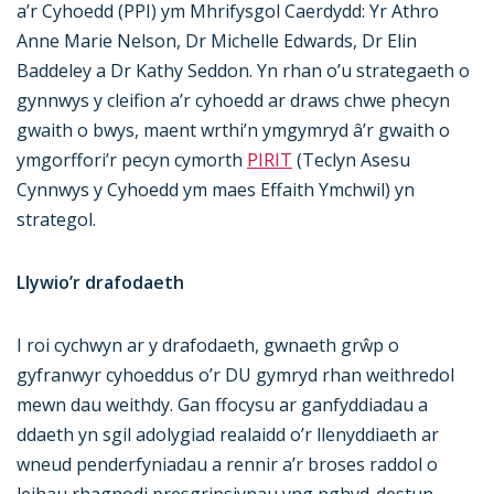
a’r Cyhoedd (PPI) ym Mhrifysgol Caerdydd: Yr Athro
Anne Marie Nelson, Dr Michelle Edwards, Dr Elin
Baddeley a Dr Kathy Seddon. Yn rhan o’u strategaeth o
gynnwys y cleifion a’r cyhoedd ar draws chwe phecyn
gwaith o bwys, maent wrthi’n ymgymryd â’r gwaith o
ymgorffori’r pecyn cymorth
PIRIT
(Teclyn Asesu
Cynnwys y Cyhoedd ym maes Effaith Ymchwil) yn
strategol.
Llywio’r drafodaeth
I roi cychwyn ar y drafodaeth, gwnaeth grŵp o
gyfranwyr cyhoeddus o’r DU gymryd rhan weithredol
mewn dau weithdy. Gan ffocysu ar ganfyddiadau a
ddaeth yn sgil adolygiad realaidd o’r llenyddiaeth ar
wneud penderfyniadau a rennir a’r broses raddol o