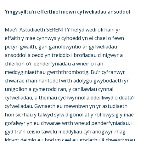
Ymgysylltu’n effeithiol mewn cyfweliadau ansoddol
Mae’r Astudiaeth SERENITY hefyd wedi olrhain yr
effaith y mae cynnwys y cyhoedd yn ei chael o fewn
pecyn gwaith, gan ganolbwyntio ar gyfweliadau
ansoddol a oedd yn treiddio i brofiadau clinigwyr a
chleifion o’r penderfyniadau a wneir o ran
meddyginiaethau gwrththrombotig. Bu’r cyfranwyr
chwarae rhan hanfodol wrth adolygu gwybodaeth yr
unigolion a gymerodd ran, y canllawiau cynnal
cyfweliadau, a themâu cychwynnol a ddeilliwyd o ddata’r
cyfweliadau. Gwnaeth eu mewnbwn yn yr astudiaeth
hon sicrhau y talwyd sylw digonol at y rôl bwysig y mae
gofalwyr yn eu chwarae wrth wneud penderfyniadau, i
gyd tra’n ceisio tawelu meddyliau cyfranogwyr rhag
iddynt deimlo eu bod yn cael eu gorlethu â chwestiynau.