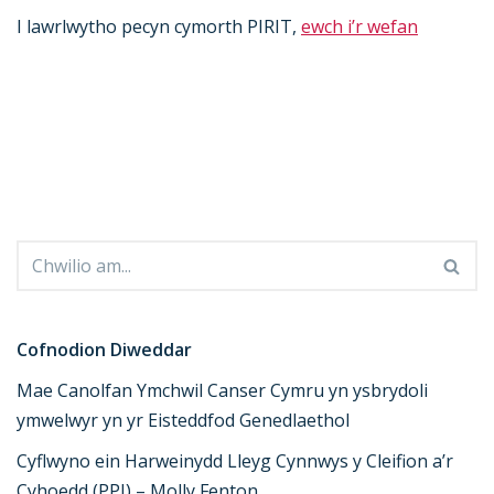
I lawrlwytho pecyn cymorth PIRIT,
ewch i’r wefan
Cofnodion Diweddar
Mae Canolfan Ymchwil Canser Cymru yn ysbrydoli
ymwelwyr yn yr Eisteddfod Genedlaethol
Cyflwyno ein Harweinydd Lleyg Cynnwys y Cleifion a’r
Cyhoedd (PPI) – Molly Fenton