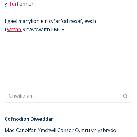
y
ffurflen
hon.
I gael manylion ein cyfarfod nesaf, ewch
i
wefan
Rhwydwaith EMCR.
Cofnodion Diweddar
Mae Canolfan Ymchwil Canser Cymru yn ysbrydoli