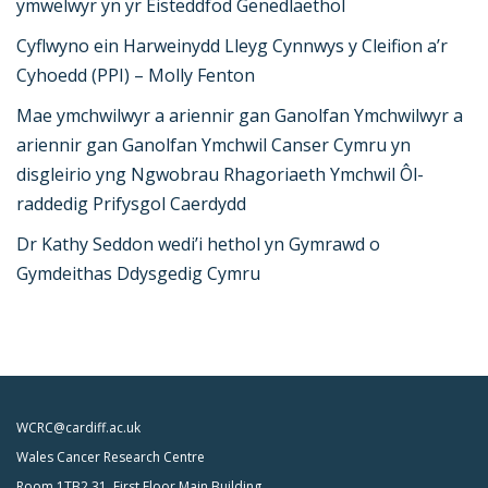
ymwelwyr yn yr Eisteddfod Genedlaethol
Cyflwyno ein Harweinydd Lleyg Cynnwys y Cleifion a’r
Cyhoedd (PPI) – Molly Fenton
Mae ymchwilwyr a ariennir gan Ganolfan Ymchwilwyr a
ariennir gan Ganolfan Ymchwil Canser Cymru yn
disgleirio yng Ngwobrau Rhagoriaeth Ymchwil Ôl-
raddedig Prifysgol Caerdydd
Dr Kathy Seddon wedi’i hethol yn Gymrawd o
Gymdeithas Ddysgedig Cymru
WCRC@cardiff.ac.uk
Wales Cancer Research Centre
Room 1TB2 31, First Floor Main Building