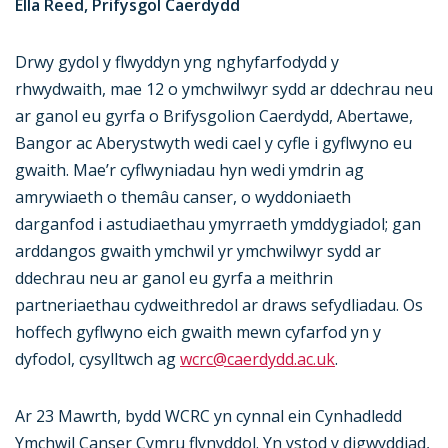
Ella Reed, Prifysgol Caerdydd
Drwy gydol y flwyddyn yng nghyfarfodydd y
rhwydwaith, mae 12 o ymchwilwyr sydd ar ddechrau neu
ar ganol eu gyrfa o Brifysgolion Caerdydd, Abertawe,
Bangor ac Aberystwyth wedi cael y cyfle i gyflwyno eu
gwaith. Mae’r cyflwyniadau hyn wedi ymdrin ag
amrywiaeth o themâu canser, o wyddoniaeth
darganfod i astudiaethau ymyrraeth ymddygiadol; gan
arddangos gwaith ymchwil yr ymchwilwyr sydd ar
ddechrau neu ar ganol eu gyrfa a meithrin
partneriaethau cydweithredol ar draws sefydliadau. Os
hoffech gyflwyno eich gwaith mewn cyfarfod yn y
dyfodol, cysylltwch ag
wcrc@caerdydd.ac.uk
.
Ar 23 Mawrth, bydd WCRC yn cynnal ein Cynhadledd
Ymchwil Canser Cymru flynyddol. Yn ystod y digwyddiad,