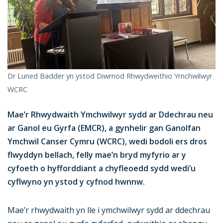
Dr Luned Badder yn ystod Diwrnod Rhwydweithio Ymchwilwyr
WCRC
Mae’r Rhwydwaith Ymchwilwyr sydd ar Ddechrau neu
ar Ganol eu Gyrfa (EMCR), a gynhelir gan Ganolfan
Ymchwil Canser Cymru (WCRC), wedi bodoli ers dros
flwyddyn bellach, felly mae’n bryd myfyrio ar y
cyfoeth o hyfforddiant a chyfleoedd sydd wedi’u
cyflwyno yn ystod y cyfnod hwnnw.
Mae’r rhwydwaith yn lle i ymchwilwyr sydd ar ddechrau