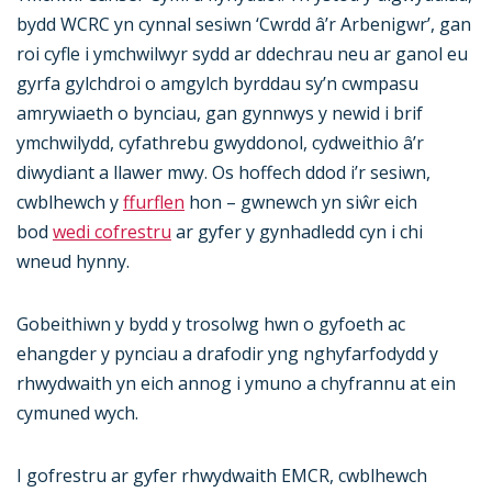
bydd WCRC yn cynnal sesiwn ‘Cwrdd â’r Arbenigwr’, gan
roi cyfle i ymchwilwyr sydd ar ddechrau neu ar ganol eu
gyrfa gylchdroi o amgylch byrddau sy’n cwmpasu
amrywiaeth o bynciau, gan gynnwys y newid i brif
ymchwilydd, cyfathrebu gwyddonol, cydweithio â’r
diwydiant a llawer mwy. Os hoffech ddod i’r sesiwn,
cwblhewch y
ffurflen
hon – gwnewch yn siŵr eich
bod
wedi cofrestru
ar gyfer y gynhadledd cyn i chi
wneud hynny.
Gobeithiwn y bydd y trosolwg hwn o gyfoeth ac
ehangder y pynciau a drafodir yng nghyfarfodydd y
rhwydwaith yn eich annog i ymuno a chyfrannu at ein
cymuned wych.
I gofrestru ar gyfer rhwydwaith EMCR, cwblhewch