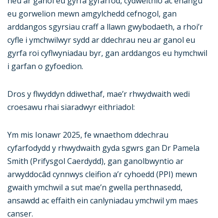
neu ar ganol eu gyrfa gyfarfod, cydweithio ac ehangu
eu gorwelion mewn amgylchedd cefnogol, gan
arddangos sgyrsiau craff a llawn gwybodaeth, a rhoi’r
cyfle i ymchwilwyr sydd ar ddechrau neu ar ganol eu
gyrfa roi cyflwyniadau byr, gan arddangos eu hymchwil
i garfan o gyfoedion.
Dros y flwyddyn ddiwethaf, mae’r rhwydwaith wedi
croesawu rhai siaradwyr eithriadol:
Ym mis Ionawr 2025, fe wnaethom ddechrau
cyfarfodydd y rhwydwaith gyda sgwrs gan Dr Pamela
Smith (Prifysgol Caerdydd), gan ganolbwyntio ar
arwyddocâd cynnwys cleifion a’r cyhoedd (PPI) mewn
gwaith ymchwil a sut mae’n gwella perthnasedd,
ansawdd ac effaith ein canlyniadau ymchwil ym maes
canser.