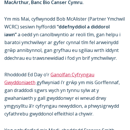
MacArthur, Banc Bio Canser Cymru.
Ym mis Mai, cyflwynodd Bob McAlister (Partner Ymchwil
WCRC) sesiwn hyfforddi
“ddefnyddiol a diddorol
iawn”
a oedd yn canolbwyntio ar reoli tîm, gan helpu i
baratoi ymchwilwyr ar gyfer cynnal tîm fel arweinydd
grŵp annibynnol, gan gryfhau eu sgiliau wrth iddynt
ddechrau eu trawsnewidiad i fod yn brif ymchwilwyr.
Rhoddodd Ed Day o’r
Ganolfan Cyfryngau
Gwyddoniaeth
gyflwyniad i’r grŵp ym mis Gorffennaf,
gan draddodi sgwrs wych yn tynnu sylw at y
gwahaniaeth y gall gwyddonwyr ei wneud drwy
ymgysylltu â’r cyfryngau newyddion, a phwysigrwydd
cyfathrebu gwyddonol effeithiol a chywir.