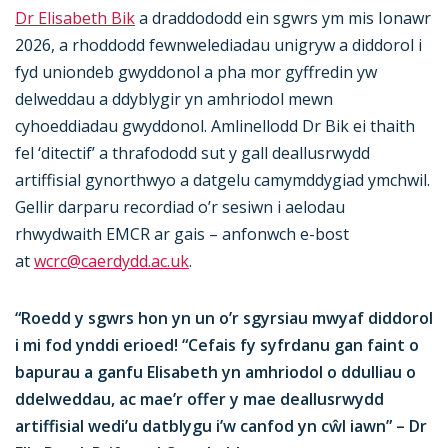
Dr Elisabeth Bik
a draddododd ein sgwrs ym mis Ionawr
2026, a rhoddodd fewnwelediadau unigryw a diddorol i
fyd uniondeb gwyddonol a pha mor gyffredin yw
delweddau a ddyblygir yn amhriodol mewn
cyhoeddiadau gwyddonol. Amlinellodd Dr Bik ei thaith
fel ‘ditectif’ a thrafododd sut y gall deallusrwydd
artiffisial gynorthwyo a datgelu camymddygiad ymchwil.
Gellir darparu recordiad o’r sesiwn i aelodau
rhwydwaith EMCR ar gais – anfonwch e-bost
at
wcrc@caerdydd.ac.uk
.
“Roedd y sgwrs hon yn un o’r sgyrsiau mwyaf diddorol
i mi fod ynddi erioed! “Cefais fy syfrdanu gan faint o
bapurau a ganfu Elisabeth yn amhriodol o ddulliau o
ddelweddau, ac mae’r offer y mae deallusrwydd
artiffisial wedi’u datblygu i’w canfod yn cŵl iawn” – Dr