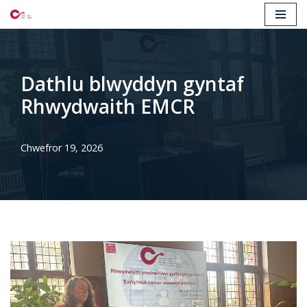
Mynd
i'r
cynnwys
Dathlu blwyddyn gyntaf
Rhwydwaith EMCR
Chwefror 19, 2026