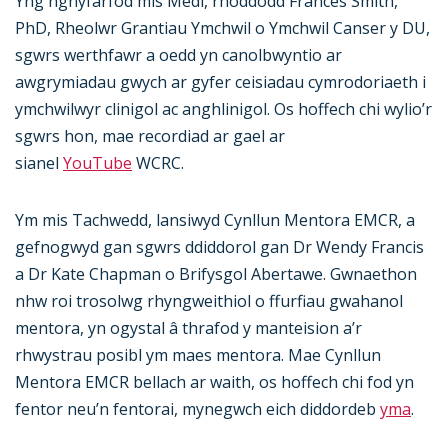
Yng nghyfarfod mis Medi, rhoddodd Frances Smith,
PhD, Rheolwr Grantiau Ymchwil o Ymchwil Canser y DU,
sgwrs werthfawr a oedd yn canolbwyntio ar
awgrymiadau gwych ar gyfer ceisiadau cymrodoriaeth i
ymchwilwyr clinigol ac anghlinigol. Os hoffech chi wylio’r
sgwrs hon, mae recordiad ar gael ar
sianel
YouTube
WCRC.
Ym mis Tachwedd, lansiwyd Cynllun Mentora EMCR, a
gefnogwyd gan sgwrs ddiddorol gan Dr Wendy Francis
a Dr Kate Chapman o Brifysgol Abertawe. Gwnaethon
nhw roi trosolwg rhyngweithiol o ffurfiau gwahanol
mentora, yn ogystal â thrafod y manteision a’r
rhwystrau posibl ym maes mentora. Mae Cynllun
Mentora EMCR bellach ar waith, os hoffech chi fod yn
fentor neu’n fentorai, mynegwch eich diddordeb
yma
.