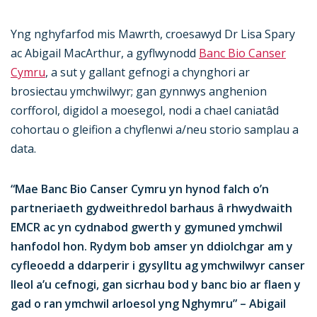
Yng nghyfarfod mis Mawrth, croesawyd Dr Lisa Spary
ac Abigail MacArthur, a gyflwynodd
Banc Bio Canser
Cymru
, a sut y gallant gefnogi a chynghori ar
brosiectau ymchwilwyr; gan gynnwys anghenion
corfforol, digidol a moesegol, nodi a chael caniatâd
cohortau o gleifion a chyflenwi a/neu storio samplau a
data.
“Mae Banc Bio Canser Cymru yn hynod falch o’n
partneriaeth gydweithredol barhaus â rhwydwaith
EMCR ac yn cydnabod gwerth y gymuned ymchwil
hanfodol hon. Rydym bob amser yn ddiolchgar am y
cyfleoedd a ddarperir i gysylltu ag ymchwilwyr canser
lleol a’u cefnogi, gan sicrhau bod y banc bio ar flaen y
gad o ran ymchwil arloesol yng Nghymru” – Abigail