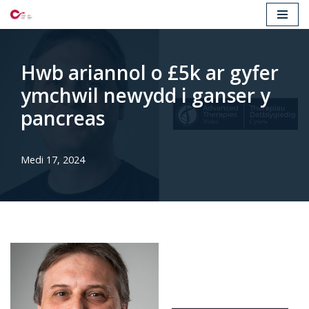
Mynd
i'r
Hwb ariannol o £5k ar gyfer
cynnwys
ymchwil newydd i ganser y
pancreas
Medi 17, 2024