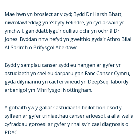
Mae hwn yn brosiect ar y cyd; Bydd Dr Harsh Bhatt,
niwrolawfeddyg yn Ysbyty Felindre, yn cyd-arwain yr
ymchwil, gan ddatblygu’r dulliau ochr yn ochr â Dr
Jones. Byddan nhw hefyd yn gweithio gyda’r Athro Bilal
Al-Sarireh o Brifysgol Abertawe.
Bydd y samplau canser sydd eu hangen ar gyfer yr
astudiaeth yn cael eu darparu gan Fanc Canser Cymru,
gyda dilyniannu yn cael ei wneud yn DeepSeq, labordy
arbenigol ym Mhrifysgol Nottingham.
Y gobaith yw y gallai’r astudiaeth beilot hon osod y
sylfaen ar gyfer triniaethau canser arloesol, a allai wella
cyfraddau goroesi ar gyfer y rhai sy’n cael diagnosis o
PDAC.