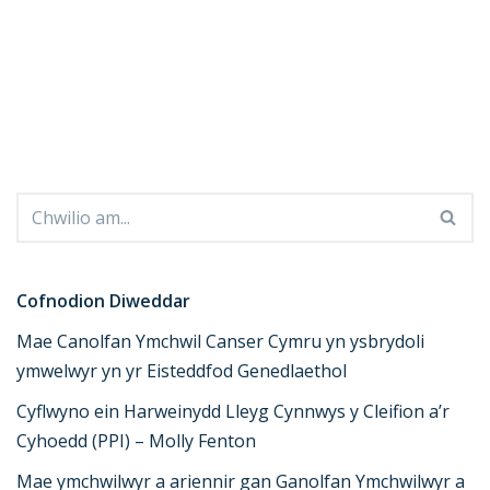
Cofnodion Diweddar
Mae Canolfan Ymchwil Canser Cymru yn ysbrydoli
ymwelwyr yn yr Eisteddfod Genedlaethol
Cyflwyno ein Harweinydd Lleyg Cynnwys y Cleifion a’r
Cyhoedd (PPI) – Molly Fenton
Mae ymchwilwyr a ariennir gan Ganolfan Ymchwilwyr a