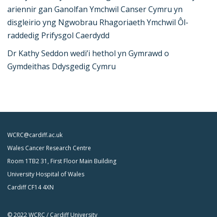
ariennir gan Ganolfan Ymchwil Canser Cymru yn
disgleirio yng Ngwobrau Rhagoriaeth Ymchwil Ôl-
raddedig Prifysgol Caerdydd
Dr Kathy Seddon wedi’i hethol yn Gymrawd o
Gymdeithas Ddysgedig Cymru
WCRC@cardiff.ac.uk
Wales Cancer Research Centre
Room 1TB2 31, First Floor Main Building
University Hospital of Wales
Cardiff CF14 4XN
© 2022 WCRC / Cardiff University