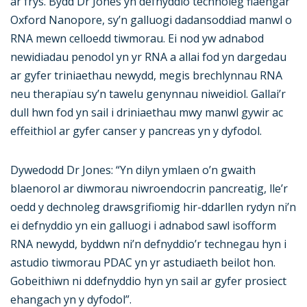
ar frys. Bydd Dr Jones yn defnyddio technoleg flaengar
Oxford Nanopore, sy’n galluogi dadansoddiad manwl o
RNA mewn celloedd tiwmorau. Ei nod yw adnabod
newidiadau penodol yn yr RNA a allai fod yn dargedau
ar gyfer triniaethau newydd, megis brechlynnau RNA
neu therapïau sy’n tawelu genynnau niweidiol. Gallai’r
dull hwn fod yn sail i driniaethau mwy manwl gywir ac
effeithiol ar gyfer canser y pancreas yn y dyfodol.
Dywedodd Dr Jones: “Yn dilyn ymlaen o’n gwaith
blaenorol ar diwmorau niwroendocrin pancreatig, lle’r
oedd y dechnoleg drawsgrifiomig hir-ddarllen rydyn ni’n
ei defnyddio yn ein galluogi i adnabod sawl isofform
RNA newydd, byddwn ni’n defnyddio’r technegau hyn i
astudio tiwmorau PDAC yn yr astudiaeth beilot hon.
Gobeithiwn ni ddefnyddio hyn yn sail ar gyfer prosiect
ehangach yn y dyfodol”.