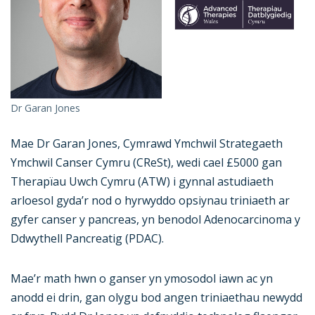
Dr Garan Jones
Mae Dr Garan Jones, Cymrawd Ymchwil Strategaeth
Ymchwil Canser Cymru (CReSt), wedi cael £5000 gan
Therapïau Uwch Cymru (ATW) i gynnal astudiaeth
arloesol gyda’r nod o hyrwyddo opsiynau triniaeth ar
gyfer canser y pancreas, yn benodol Adenocarcinoma y
Ddwythell Pancreatig (PDAC).
Mae’r math hwn o ganser yn ymosodol iawn ac yn
anodd ei drin, gan olygu bod angen triniaethau newydd