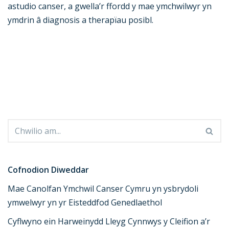
astudio canser, a gwella’r ffordd y mae ymchwilwyr yn
ymdrin â diagnosis a therapïau posibl.
Cofnodion Diweddar
Mae Canolfan Ymchwil Canser Cymru yn ysbrydoli
ymwelwyr yn yr Eisteddfod Genedlaethol
Cyflwyno ein Harweinydd Lleyg Cynnwys y Cleifion a’r