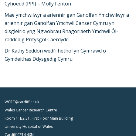
Cyhoedd (PPI) – Molly Fenton
Mae ymchwilwyr a ariennir gan Ganolfan Ymchwilwyr a
ariennir gan Ganolfan Ymchwil Canser Cymru yn
disgleirio yng Ngwobrau Rhagoriaeth Ymchwil Ôl-
raddedig Prifysgol Caerdydd
Dr Kathy Seddon wedi’i hethol yn Gymrawd o
Gymdeithas Ddysgedig Cymru
WCRC@cardiff.ac.uk
Wales Cancer Research Centre
Room 1TB2 31, First Floor Main Building
University Hospital of Wales
Cardiff CF14 4XN