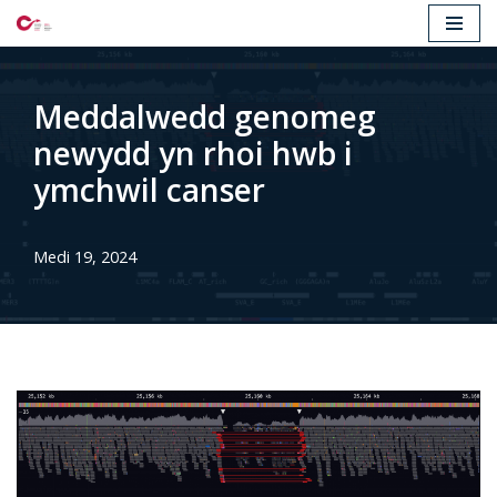
Mynd
i'r
Meddalwedd genomeg
cynnwys
newydd yn rhoi hwb i
ymchwil canser
Medi 19, 2024