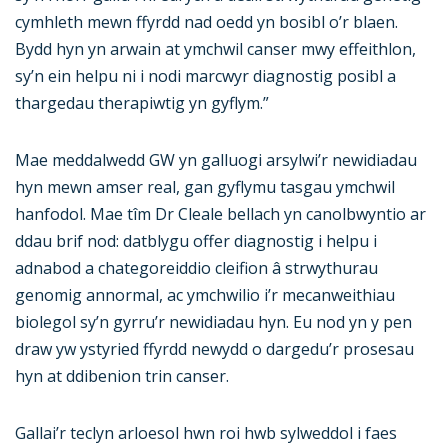
cymhleth mewn ffyrdd nad oedd yn bosibl o’r blaen.
Bydd hyn yn arwain at ymchwil canser mwy effeithlon,
sy’n ein helpu ni i nodi marcwyr diagnostig posibl a
thargedau therapiwtig yn gyflym.”
Mae meddalwedd GW yn galluogi arsylwi’r newidiadau
hyn mewn amser real, gan gyflymu tasgau ymchwil
hanfodol. Mae tîm Dr Cleale bellach yn canolbwyntio ar
ddau brif nod: datblygu offer diagnostig i helpu i
adnabod a chategoreiddio cleifion â strwythurau
genomig annormal, ac ymchwilio i’r mecanweithiau
biolegol sy’n gyrru’r newidiadau hyn. Eu nod yn y pen
draw yw ystyried ffyrdd newydd o dargedu’r prosesau
hyn at ddibenion trin canser.
Gallai’r teclyn arloesol hwn roi hwb sylweddol i faes