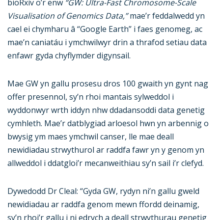
bioRxiv o’r enw
“GW: Ultra-Fast Chromosome-Scale
Visualisation of Genomics Data,”
mae’r feddalwedd yn
cael ei chymharu â “Google Earth” i faes genomeg, ac
mae’n caniatáu i ymchwilwyr drin a thrafod setiau data
enfawr gyda chyflymder digynsail.
Mae GW yn gallu prosesu dros 100 gwaith yn gynt nag
offer presennol, sy’n rhoi mantais sylweddol i
wyddonwyr wrth iddyn nhw ddadansoddi data genetig
cymhleth. Mae’r datblygiad arloesol hwn yn arbennig o
bwysig ym maes ymchwil canser, lle mae deall
newidiadau strwythurol ar raddfa fawr yn y genom yn
allweddol i ddatgloi’r mecanweithiau sy’n sail i’r clefyd.
Dywedodd Dr Cleal: “Gyda GW, rydyn ni’n gallu gweld
newidiadau ar raddfa genom mewn ffordd deinamig,
sy’n rhoi’r gallu i ni edrych a deall strwythurau genetig