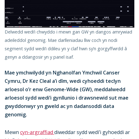
Delwedd wedi’i chwyddo i mewn gan GW yn dangos amrywiad
adeileddol genomig. Mae darlleniadau lliw coch yn nodi
segment sydd wedi’i ddileu yn y claf hwn sy’n gorgyffwrdd â
genyn a ddangosir yn y panel isaf.
Mae ymchwilydd yn Nghanolfan Ymchwil Canser
Cymru, Dr Kez Cleal a’i dîm, wedi cyhoeddi teclyn
arloesol o’r enw Genome-Wide (GW), meddalwedd
arloesol sydd wedi’i gynllunio i drawsnewid sut mae
gwyddonwyr yn gweld ac yn dadansoddi data
genomig.
Mewn
cyn-argraffiad
diweddar sydd wedi’i gyhoeddi ar