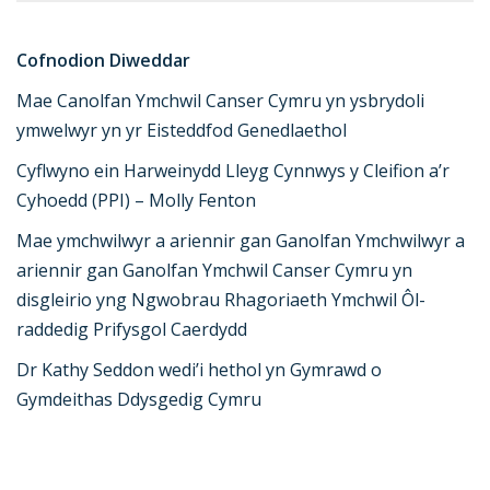
Cofnodion Diweddar
Mae Canolfan Ymchwil Canser Cymru yn ysbrydoli
ymwelwyr yn yr Eisteddfod Genedlaethol
Cyflwyno ein Harweinydd Lleyg Cynnwys y Cleifion a’r
Cyhoedd (PPI) – Molly Fenton
Mae ymchwilwyr a ariennir gan Ganolfan Ymchwilwyr a
ariennir gan Ganolfan Ymchwil Canser Cymru yn
disgleirio yng Ngwobrau Rhagoriaeth Ymchwil Ôl-
raddedig Prifysgol Caerdydd
Dr Kathy Seddon wedi’i hethol yn Gymrawd o
Gymdeithas Ddysgedig Cymru