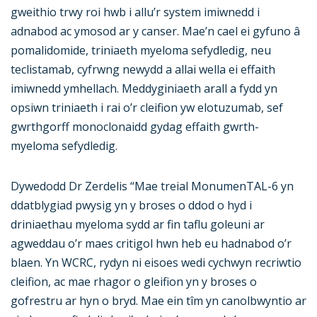
gweithio trwy roi hwb i allu’r system imiwnedd i
adnabod ac ymosod ar y canser. Mae’n cael ei gyfuno â
pomalidomide, triniaeth myeloma sefydledig, neu
teclistamab, cyfrwng newydd a allai wella ei effaith
imiwnedd ymhellach. Meddyginiaeth arall a fydd yn
opsiwn triniaeth i rai o’r cleifion yw elotuzumab, sef
gwrthgorff monoclonaidd gydag effaith gwrth-
myeloma sefydledig.
Dywedodd Dr Zerdelis “Mae treial MonumenTAL-6 yn
ddatblygiad pwysig yn y broses o ddod o hyd i
driniaethau myeloma sydd ar fin taflu goleuni ar
agweddau o’r maes critigol hwn heb eu hadnabod o’r
blaen. Yn WCRC, rydyn ni eisoes wedi cychwyn recriwtio
cleifion, ac mae rhagor o gleifion yn y broses o
gofrestru ar hyn o bryd. Mae ein tîm yn canolbwyntio ar