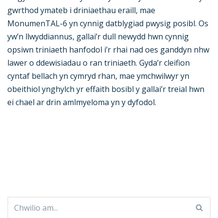
gwrthod ymateb i driniaethau eraill, mae
MonumenTAL-6 yn cynnig datblygiad pwysig posibl. Os
yw’n llwyddiannus, gallai’r dull newydd hwn cynnig
opsiwn triniaeth hanfodol i’r rhai nad oes ganddyn nhw
lawer o ddewisiadau o ran triniaeth. Gyda’r cleifion
cyntaf bellach yn cymryd rhan, mae ymchwilwyr yn
obeithiol ynghylch yr effaith bosibl y gallai’r treial hwn
ei chael ar drin amlmyeloma yn y dyfodol.