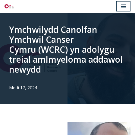
Mynd
i'r
Ymchwilydd Canolfan
cynnwys
Ymchwil Canser
Cymru (WCRC) yn adolygu
treial amlmyeloma addawol
newydd
Medi 17, 2024