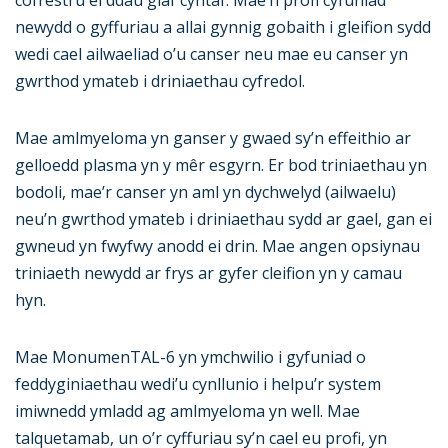
newydd o gyffuriau a allai gynnig gobaith i gleifion sydd
wedi cael ailwaeliad o’u canser neu mae eu canser yn
gwrthod ymateb i driniaethau cyfredol.
Mae amlmyeloma yn ganser y gwaed sy’n effeithio ar
gelloedd plasma yn y mêr esgyrn. Er bod triniaethau yn
bodoli, mae’r canser yn aml yn dychwelyd (ailwaelu)
neu’n gwrthod ymateb i driniaethau sydd ar gael, gan ei
gwneud yn fwyfwy anodd ei drin. Mae angen opsiynau
triniaeth newydd ar frys ar gyfer cleifion yn y camau
hyn.
Mae MonumenTAL-6 yn ymchwilio i gyfuniad o
feddyginiaethau wedi’u cynllunio i helpu’r system
imiwnedd ymladd ag amlmyeloma yn well. Mae
talquetamab, un o’r cyffuriau sy’n cael eu profi, yn