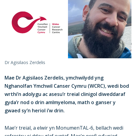
Dr Agisilaos Zerdelis
Mae Dr Agisilaos Zerdelis, ymchwilydd yng
Nghanolfan Ymchwil Canser Cymru (WCRC), wedi bod
wrthi’n adolygu ac asesu’r treial clinigol diweddaraf
gyda’r nod o drin amlmyeloma, math o ganser y
gwaed sy’n heriol i’w drin.
Mae’r treial, a elwir yn MonumenTAL-6, bellach wedi
cofrestru ei ddau glaf cyntaf. Mae’n profi cyfuniad