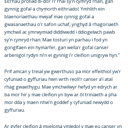
sicrhau profiad di-dor i’r rhai sy’n cymryd rhan, gan
gynnig gofal a chymorth eithriadol. Ymhlith ein
blaenoriaethau mwyaf mae cynnig gofal a
gwasanaethau o’r safon uchaf, ynghyd â rhagoriaeth
ymchwil ac ymrwymiad diddiwedd i ddiogelwch pawb
sy’n cymryd rhan. Mae tosturi yn parhau i fod yn
gonglfaen ein hymarfer, gan wella’r gofal canser
arbenigol rydyn ni’n ei gynnig i’r cleifion unigryw hyn.”
Prif amcan y treial yw gwerthuso pa mor effeithiol yw’r
cyfuniad o gyffuriau hwn wrth reoli’r canser a’i atal
rhag gwaethygu. Mae ymchwilwyr hefyd yn edrych ar
ba mor hir y mae cleifion yn byw ar ôl triniaeth a pha
mor dda y maen nhw’n goddef y cyfuniad newydd o
gyffuriau.
Ar gyfer cleifion â myeloma ymledol y mae eu canser yn