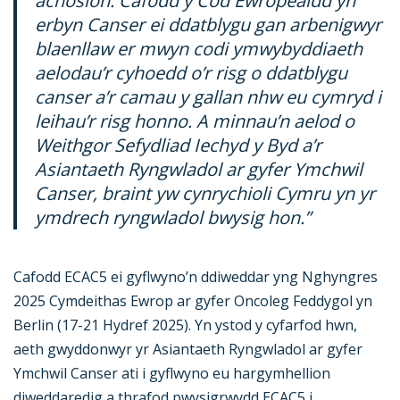
achosion. Cafodd y Côd Ewropeaidd yn
erbyn Canser ei ddatblygu gan arbenigwyr
blaenllaw er mwyn codi ymwybyddiaeth
aelodau’r cyhoedd o’r risg o ddatblygu
canser a’r camau y gallan nhw eu cymryd i
leihau’r risg honno. A minnau’n aelod o
Weithgor Sefydliad Iechyd y Byd a’r
Asiantaeth Ryngwladol ar gyfer Ymchwil
Canser, braint yw cynrychioli Cymru yn yr
ymdrech ryngwladol bwysig hon.”
Cafodd ECAC5 ei gyflwyno’n ddiweddar yng Nghyngres
2025 Cymdeithas Ewrop ar gyfer Oncoleg Feddygol yn
Berlin (17-21 Hydref 2025). Yn ystod y cyfarfod hwn,
aeth gwyddonwyr yr Asiantaeth Ryngwladol ar gyfer
Ymchwil Canser ati i gyflwyno eu hargymhellion
diweddaredig a thrafod pwysigrwydd ECAC5 i