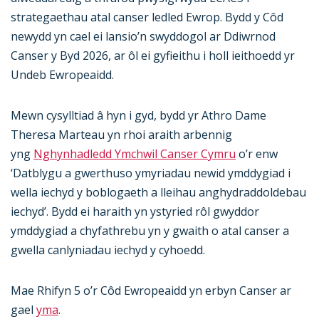
strategaethau atal canser ledled Ewrop. Bydd y Côd
newydd yn cael ei lansio’n swyddogol ar Ddiwrnod
Canser y Byd 2026, ar ôl ei gyfieithu i holl ieithoedd yr
Undeb Ewropeaidd.
Mewn cysylltiad â hyn i gyd, bydd yr Athro Dame
Theresa Marteau yn rhoi araith arbennig
yng
Nghynhadledd Ymchwil Canser Cymru
o’r enw
‘Datblygu a gwerthuso ymyriadau newid ymddygiad i
wella iechyd y boblogaeth a lleihau anghydraddoldebau
iechyd’. Bydd ei haraith yn ystyried rôl gwyddor
ymddygiad a chyfathrebu yn y gwaith o atal canser a
gwella canlyniadau iechyd y cyhoedd.
Mae Rhifyn 5 o’r Côd Ewropeaidd yn erbyn Canser ar
gael
yma
.