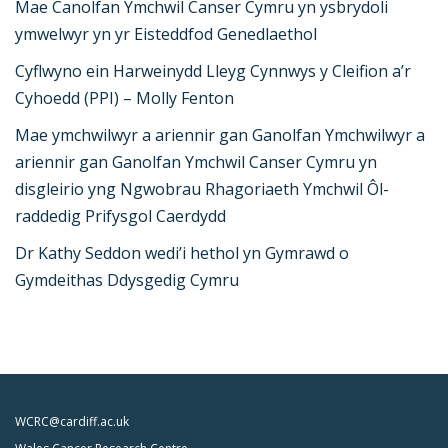
Mae Canolfan Ymchwil Canser Cymru yn ysbrydoli
ymwelwyr yn yr Eisteddfod Genedlaethol
Cyflwyno ein Harweinydd Lleyg Cynnwys y Cleifion a’r
Cyhoedd (PPI) – Molly Fenton
Mae ymchwilwyr a ariennir gan Ganolfan Ymchwilwyr a
ariennir gan Ganolfan Ymchwil Canser Cymru yn
disgleirio yng Ngwobrau Rhagoriaeth Ymchwil Ôl-
raddedig Prifysgol Caerdydd
Dr Kathy Seddon wedi’i hethol yn Gymrawd o
Gymdeithas Ddysgedig Cymru
WCRC@cardiff.ac.uk