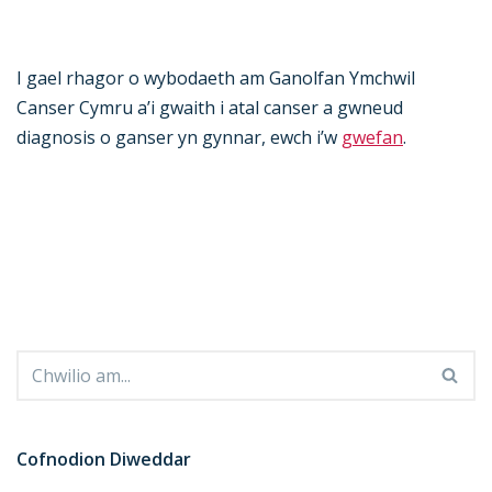
I gael rhagor o wybodaeth am Ganolfan Ymchwil
Canser Cymru a’i gwaith i atal canser a gwneud
diagnosis o ganser yn gynnar, ewch i’w
gwefan
.
Cofnodion Diweddar