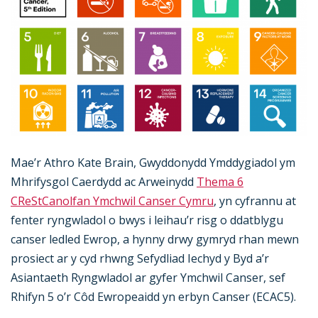
Mae’r Athro Kate Brain, Gwyddonydd Ymddygiadol ym
Mhrifysgol Caerdydd ac Arweinydd
Thema 6
CReSt
Canolfan Ymchwil Canser Cymru
, yn cyfrannu at
fenter ryngwladol o bwys i leihau’r risg o ddatblygu
canser ledled Ewrop, a hynny drwy gymryd rhan mewn
prosiect ar y cyd rhwng Sefydliad Iechyd y Byd a’r
Asiantaeth Ryngwladol ar gyfer Ymchwil Canser, sef
Rhifyn 5 o’r Côd Ewropeaidd yn erbyn Canser (ECAC5).