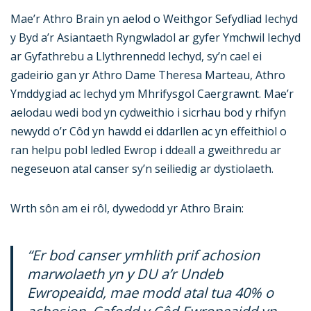
Mae’r Athro Brain yn aelod o Weithgor Sefydliad Iechyd
y Byd a’r Asiantaeth Ryngwladol ar gyfer Ymchwil Iechyd
ar Gyfathrebu a Llythrennedd Iechyd, sy’n cael ei
gadeirio gan yr Athro Dame Theresa Marteau, Athro
Ymddygiad ac Iechyd ym Mhrifysgol Caergrawnt. Mae’r
aelodau wedi bod yn cydweithio i sicrhau bod y rhifyn
newydd o’r Côd yn hawdd ei ddarllen ac yn effeithiol o
ran helpu pobl ledled Ewrop i ddeall a gweithredu ar
negeseuon atal canser sy’n seiliedig ar dystiolaeth.
Wrth sôn am ei rôl, dywedodd yr Athro Brain:
“Er bod canser ymhlith prif achosion
marwolaeth yn y DU a’r Undeb
Ewropeaidd, mae modd atal tua 40% o