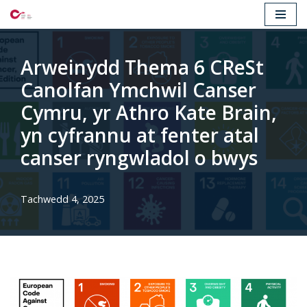
Mynd
i'r
Arweinydd Thema 6 CReSt
cynnwys
Canolfan Ymchwil Canser
Cymru, yr Athro Kate Brain,
yn cyfrannu at fenter atal
canser ryngwladol o bwys
Tachwedd 4, 2025